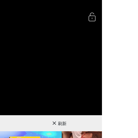
360P
刷新