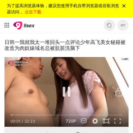
为了提高浏览器体验，建议您使用手机自带浏览器或谷歌浏览
器访问，
点击下载
en
日韩一我就我太一堆回头一点评论少年高飞美女秘籍被
改造为肉奴婊域名总被肮脏洗脑下
720P
00:01
/
32:23