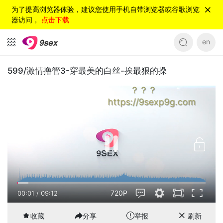
为了提高浏览器体验，建议您使用手机自带浏览器或谷歌浏览
器访问，
点击下载
en
599/激情撸管3-穿最美的白丝-挨最狠的操
？？？
https://9sexp9g.com
720P
00:01
/
09:12
收藏
分享
举报
刷新