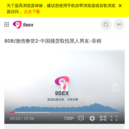
为了提高浏览器体验，建议您使用手机自带浏览器或谷歌浏览
器访问，
点击下载
en
808/激情撸管2-中国骚货取悦黑人男友-吞精
720P
00:03
/
01:34